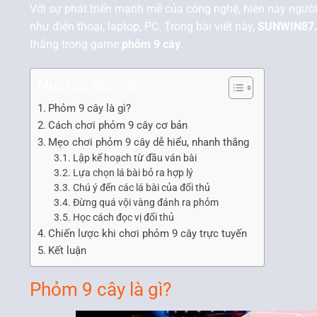
Với sự phát triển mạnh mẽ của công nghệ, hiện nay người
như điện thoại, laptop, PC. Trong bài viết này,
SUNWIN87
thắng trong game
phỏm 9 cây
.
Mục Lục Bài Viết
Phỏm 9 cây là gì?
Cách chơi phỏm 9 cây cơ bản
Mẹo chơi phỏm 9 cây dễ hiểu, nhanh thắng
Lập kế hoạch từ đầu ván bài
Lựa chọn lá bài bỏ ra hợp lý
Chú ý đến các lá bài của đối thủ
Đừng quá vội vàng đánh ra phỏm
Học cách đọc vị đối thủ
Chiến lược khi chơi phỏm 9 cây trực tuyến
Kết luận
Phỏm 9 cây là gì?