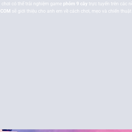
 chơi có thể trải nghiệm game
phỏm 9 cây
trực tuyến trên các n
.COM
sẽ giới thiệu cho anh em về cách chơi, mẹo và chiến thuậ