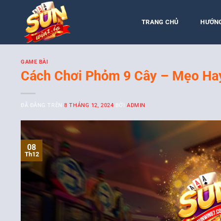
Chuyển
đến
TRANG CHỦ
HƯỚN
nội
dung
GAME BÀI
Cách Chơi Phỏm 9 Cây – Mẹo Ha
ĐÃ ĐĂNG TRÊN
8 THÁNG 12, 2024
BỞI
ADMIN
08
Th12