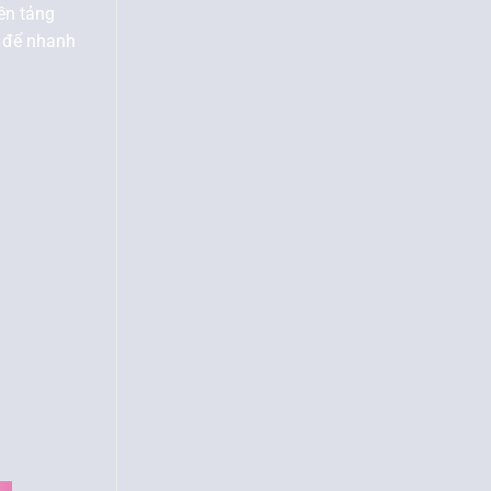
ền tảng
t để nhanh