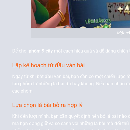
Một số
Để chơi
phỏm 9 cây
một cách hiệu quả và dễ dàng chiến 
Lập kế hoạch từ đầu ván bài
Ngay từ khi bắt đầu ván bài, bạn cần có một chiến lược r
tạo phỏm từ những lá bài đó hay không. Nếu bạn nhận đư
các phỏm.
Lựa chọn lá bài bỏ ra hợp lý
Khi đến lượt mình, bạn cần quyết định nên bỏ lá bài nào 
mà bạn đang giữ và so sánh với những lá bài mà đối thủ b