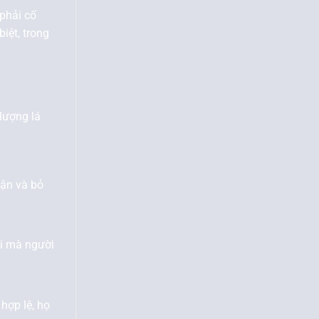
 phải cố
iệt, trong
lượng lá
hận và bỏ
ài mà người
hợp lệ, họ