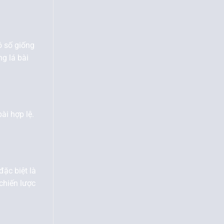
có số giống
g lá bài
ài hợp lệ.
đặc biệt là
chiến lược